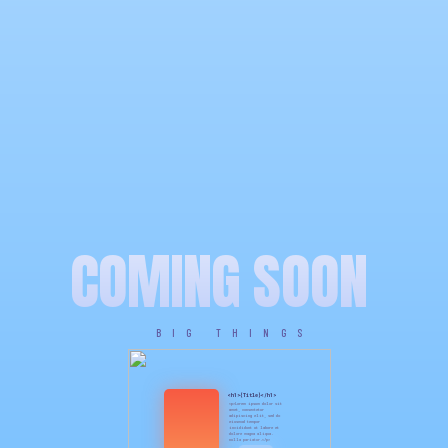
COMING SOON
BIG THINGS
<h1>{Title}</h1>
<p>Lorem ipsum dolor sit
amet, consectetur
adipiscing elit, sed do
eiusmod tempor
incididunt ut labore et
dolore magna aliqua.
nulla pariatur.</p>